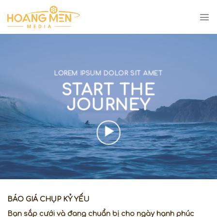
Skip
to
content
LOREM IPSUM DOLOR SIT AMET
START THE
JOURNEY
BÁO GIÁ CHỤP KỶ YẾU
Bạn sắp cưới và đang chuẩn bị cho ngày hạnh phúc