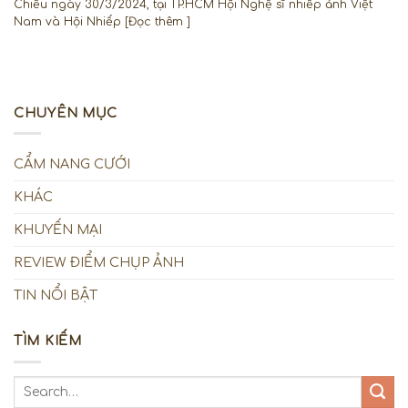
Chiều ngày 30/3/2024, tại TP.HCM Hội Nghệ sĩ nhiếp ảnh Việt
Nam và Hội Nhiếp [Đọc thêm ]
CHUYÊN MỤC
CẨM NANG CƯỚI
KHÁC
KHUYẾN MẠI
REVIEW ĐIỂM CHỤP ẢNH
TIN NỔI BẬT
TÌM KIẾM