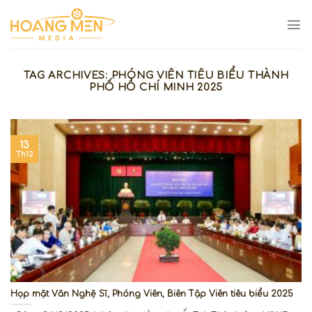
Skip
to
content
TAG ARCHIVES:
PHÓNG VIÊN TIÊU BIỂU THÀNH
PHỐ HỒ CHÍ MINH 2025
13
Th12
Họp mặt Văn Nghệ Sĩ, Phóng Viên, Biên Tập Viên tiêu biểu 2025