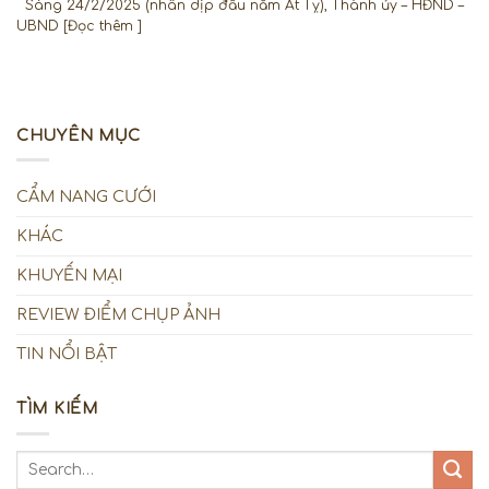
Sáng 24/2/2025 (nhân dịp đầu năm Ất Tỵ), Thành ủy – HĐND –
UBND [Đọc thêm ]
CHUYÊN MỤC
CẨM NANG CƯỚI
KHÁC
KHUYẾN MẠI
REVIEW ĐIỂM CHỤP ẢNH
TIN NỔI BẬT
TÌM KIẾM