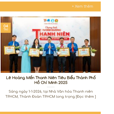
+ Xem thêm
04
1
Th1
Th
Lê Hoàng Mến Thanh Niên Tiêu Biểu Thành Phố
Hồ Chí Minh 2025
Sáng ngày 1-1-2026, tại Nhà Văn hóa Thanh niên
TP.HCM, Thành Đoàn TP.HCM long trọng [Đọc thêm ]