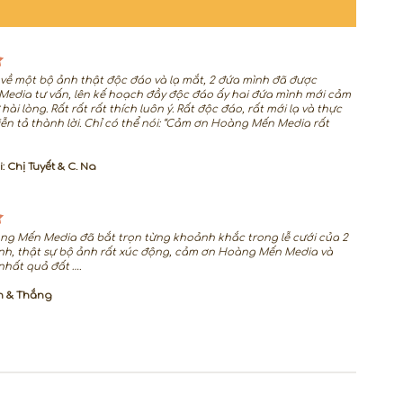
ề một bộ ảnh thật độc đáo và lạ mắt, 2 đứa mình đã được
edia tư vấn, lên kế hoạch đầy độc đáo ấy hai đứa mình mới cảm
hài lòng. Rất rất rất thích luôn ý. Rất độc đáo, rất mới lạ và thực
ễn tả thành lời. Chỉ có thể nói: “Cảm ơn Hoàng Mến Media rất
 Chị Tuyết & C. Na
g Mến Media đã bắt trọn từng khoảnh khắc trong lễ cưới của 2
nh, thật sự bộ ảnh rất xúc động, cảm ơn Hoàng Mến Media và
nhất quả đất ….
nh & Thắng