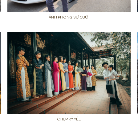
ẢNH PHÓNG SỰ CƯỚI
CHỤP KỶ YẾU