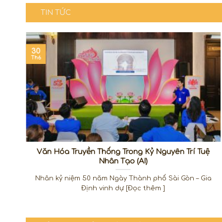
TIN TỨC
30
Th6
ồ
Văn Hóa Truyền Thống Trong Kỷ Nguyên Trí Tuệ
Nhân Tạo (AI)
í
Nhân kỷ niệm 50 năm Ngày Thành phố Sài Gòn – Gia
Định vinh dự [Đọc thêm ]