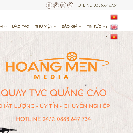
HOTLINE:
0338.647.734
IM
ĐÀO TẠO
THƯ VIỆN
BÁO GIÁ
TIN TỨC