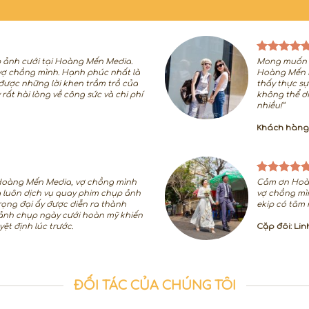
p ảnh cưới tại Hoàng Mến Media.
Mong muốn v
vợ chồng mình. Hạnh phúc nhất là
Hoàng Mến M
 được những lời khen trầm trồ của
thấy thực sự 
rất hài lòng về công sức và chi phí
không thể di
nhiều!”
Khách hàngi:
 Hoàng Mến Media, vợ chồng mình
Cảm ơn Hoàn
g luôn dịch vụ quay phim chụp ảnh
vợ chồng mì
 trọng đại ấy được diễn ra thành
ekip có tâm 
ảnh chụp ngày cưới hoàn mỹ khiến
ệt định lúc trước.
Cặp đôi: Li
ĐỐI TÁC CỦA CHÚNG TÔI