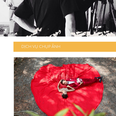
DỊCH VỤ CHỤP ẢNH