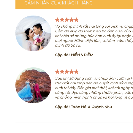
CẢM NHẬN CỦA KHÁCH HÀNG
Vợ chồng mình rất hài lòng với dịch vụ chụ
Cảm ơn ekip đã thực hiện bộ ảnh cưới của 
khi chia sẻ những bức ảnh cưới ấy lại nhận
mọi người. Hãnh diện lắm, vui lắm, cảm thấy 
mình đã bỏ ra.
Cặp đôi: HIỂN & DIỄM
Sau khi sử dụng dịch vụ chụp ảnh cưới tại
thấy rất hài lòng nên đã quyết định sử dụn
cưới tại đây. Đến giờ mới thôi, khi cái ngày
công tốt đẹp cùng những thước phim, bức 
vợ chồng mình hạnh phúc và hài lòng về quy
Cặp đôi: Toàn Hải & Quỳnh Như