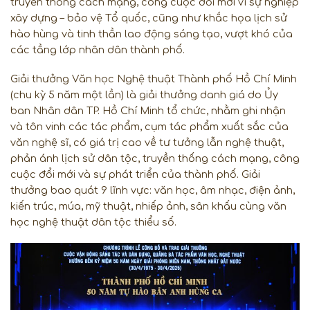
truyền thống cách mạng, công cuộc đổi mới vì sự nghiệp
xây dựng – bảo vệ Tổ quốc, cũng như khắc họa lịch sử
hào hùng và tinh thần lao động sáng tạo, vượt khó của
các tầng lớp nhân dân thành phố.
Giải thưởng Văn học Nghệ thuật Thành phố Hồ Chí Minh
(chu kỳ 5 năm một lần) là giải thưởng danh giá do Ủy
ban Nhân dân TP. Hồ Chí Minh tổ chức, nhằm ghi nhận
và tôn vinh các tác phẩm, cụm tác phẩm xuất sắc của
văn nghệ sĩ, có giá trị cao về tư tưởng lẫn nghệ thuật,
phản ánh lịch sử dân tộc, truyền thống cách mạng, công
cuộc đổi mới và sự phát triển của thành phố. Giải
thưởng bao quát 9 lĩnh vực: văn học, âm nhạc, điện ảnh,
kiến trúc, múa, mỹ thuật, nhiếp ảnh, sân khấu cùng văn
học nghệ thuật dân tộc thiểu số.