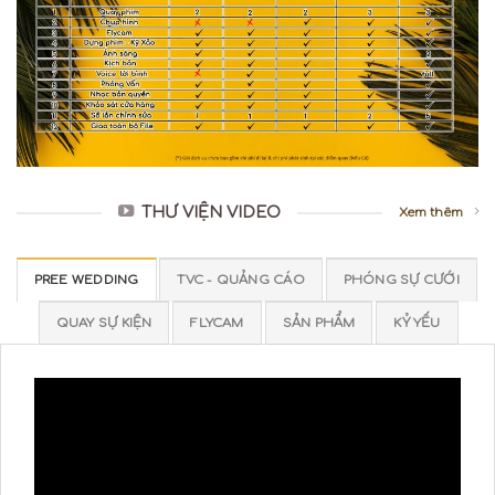
THƯ VIỆN VIDEO
Xem thêm
PREE WEDDING
TVC - QUẢNG CÁO
PHÓNG SỰ CƯỚI
QUAY SỰ KIỆN
FLYCAM
SẢN PHẨM
KỶ YẾU