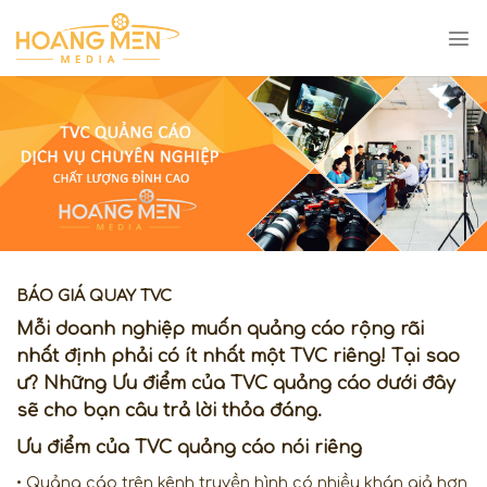
Skip
to
content
BÁO GIÁ QUAY TVC
Mỗi doanh nghiệp muốn quảng cáo rộng rãi
nhất định phải có ít nhất một TVC riêng! Tại sao
ư? Những Ưu điểm của TVC quảng cáo dưới đây
sẽ cho bạn câu trả lời thỏa đáng.
Ưu điểm của TVC quảng cáo nói riêng
• Quảng cáo trên kênh truyền hình có nhiều khán giả hơn