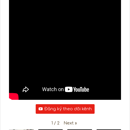
Đăng ký theo dõi kênh
Next
»
1
/
2