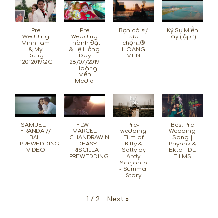
Pre
Pre
Bạn có sự
Ký Sự Miền
Wedding
Wedding
lựa
Tây (tập 1)
Minh Tam
Thành Đạt
chọn...®
& My
& Lệ Hằng
HOANG
Dung
Day
MEN
12012019QC
28/07/2019
| Hoàng
Mến
Media
SAMUEL +
FLW |
Pre-
Best Pre
FRANDA //
MARCEL
wedding
Wedding
BALI
CHANDRAWINATA
Film of
Song |
PREWEDDING
+ DEASY
Billy &
Priyank &
VIDEO
PRISCILLA
Sally by
Ekta | DL
PREWEDDING
Ardy
FILMS
Soejanto
- Summer
Story
Next
»
1
/
2