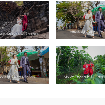
ABLUM PSC LINH & TH
M TOÀN HẢI & QUỲNH NHƯ
LUM PSC LINH & THẮNG
ABLUM THÀNH ĐẠT & THAN