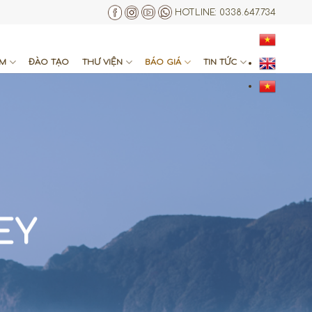
HOTLINE:
0338.647.734
IM
ĐÀO TẠO
THƯ VIỆN
BÁO GIÁ
TIN TỨC
EY