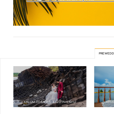
PREWEDD
ABLUM TOÀN HẢI & QUỲNH NHƯ
ABLU