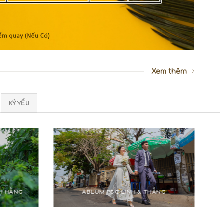
Xem thêm
KỶ YẾU
H HẰNG
ABLUM PSC LINH & THẮNG