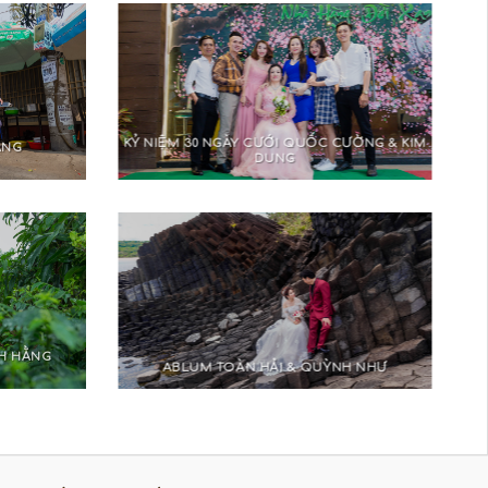
KỶ NIỆM 30 NGÀY CƯỚI QUỐC CƯỜNG & KIM
ẮNG
DUNG
H HẰNG
ABLUM TOÀN HẢI & QUỲNH NHƯ