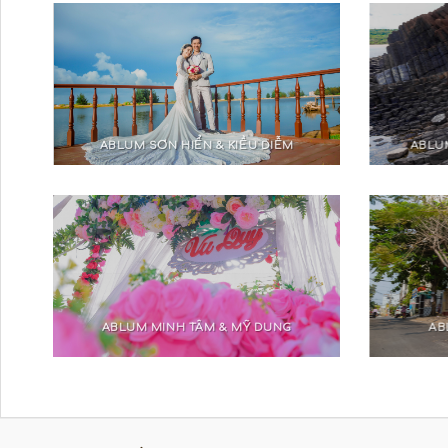
ABLUM SƠN HIỂN & KIỀU DIỄM
ABLU
ABLUM MINH TÂM & MỸ DUNG
AB