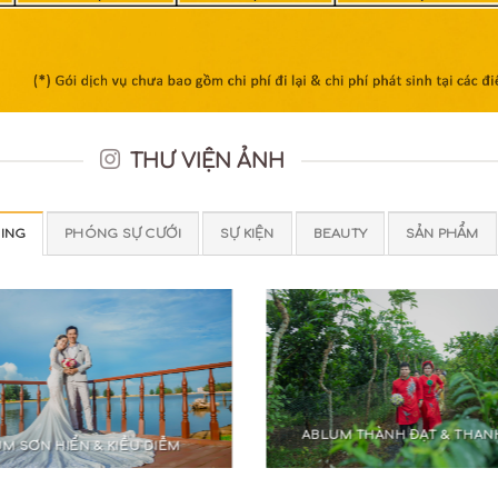
THƯ VIỆN ẢNH
ING
PHÓNG SỰ CƯỚI
SỰ KIỆN
BEAUTY
SẢN PHẨM
ABLUM THÀNH ĐẠT & THAN
M SƠN HIỂN & KIỀU DIỄM