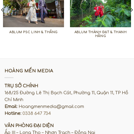
ABLUM PSC LINH & THẮNG
ABLUM THÀNH ĐẠT & THANH
HẰNG
HOÀNG MẾN MEDIA
TRỤ SỞ CHÍNH
168/25 Đường Lê Thị Bạch Cát, Phường 11, Quận 11, TP Hồ
Chí Minh
Email:
Hoangmenmedia@gmail.com
Hotline:
0338 647 734
VĂN PHÒNG ĐẠI DIỆN
Ấp III – Long Thọ – Nhơn Trạch – Đồng Nai