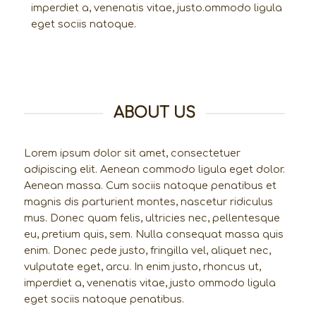
imperdiet a, venenatis vitae, justo.ommodo ligula
eget sociis natoque.
ABOUT US
Lorem ipsum dolor sit amet, consectetuer
adipiscing elit. Aenean commodo ligula eget dolor.
Aenean massa. Cum sociis natoque penatibus et
magnis dis parturient montes, nascetur ridiculus
mus. Donec quam felis, ultricies nec, pellentesque
eu, pretium quis, sem. Nulla consequat massa quis
enim. Donec pede justo, fringilla vel, aliquet nec,
vulputate eget, arcu. In enim justo, rhoncus ut,
imperdiet a, venenatis vitae, justo ommodo ligula
eget sociis natoque penatibus.